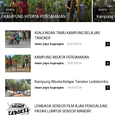
BERITA
BERITA
KAMPUNG WISATA PERDAMAIAN
Kampung W
KUNJUNGAN TAMU KAMPUNG BELAJAR
TANOKER
Iwan Joyo Suprapto
-
30/07/2019
0
KAMPUNG WISATA PERDAMAIAN
Iwan Joyo Suprapto
-
30/07/2019
0
Kampung Wisata Belajar Tanoker Ledokombo
Iwan Joyo Suprapto
-
14/10/2018
0
LEMBAGA SENSOR FILM AJAK PENGUNJUNG
PASAR LUMPUR SENSOR MANDIRI