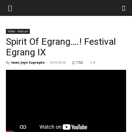
Video - Feature
Spirit Of Egrang….! Festival
Egrang IX
By
Iwan Joyo Suprapto
-
14/10/2018
1722
0