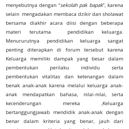
menyebutnya dengan “
sekolah pak bapak
”, karena
selain mengadakan membaca dzikir dan sholawat
bersama diakhir acara diisi dengan beberapa
materi terutama pendidikan keluarga.
Menururutnya pendidikan keluarga sangat
penting diterapkan di forum tersebut karena
Keluarga memiliki dampak yang besar dalam
pembentukan perilaku individu serta
pembentukan vitalitas dan ketenangan dalam
benak anak-anak karena melalui keluarga anak-
anak mendapatkan bahasa, nilai-nilai, serta
kecenderungan mereka ,Keluarga
bertanggungjawab mendidik anak-anak dengan
benar dalam kriteria yang benar, jauh dari