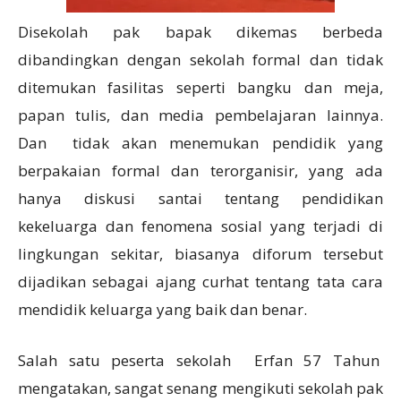
Disekolah pak bapak dikemas berbeda
dibandingkan dengan sekolah formal dan tidak
ditemukan fasilitas seperti bangku dan meja,
papan tulis, dan media pembelajaran lainnya.
Dan tidak akan menemukan pendidik yang
berpakaian formal dan terorganisir, yang ada
hanya diskusi santai tentang pendidikan
kekeluarga dan fenomena sosial yang terjadi di
lingkungan sekitar, biasanya diforum tersebut
dijadikan sebagai ajang curhat tentang tata cara
mendidik keluarga yang baik dan benar.
Salah satu peserta sekolah Erfan 57 Tahun
mengatakan, sangat senang mengikuti sekolah pak