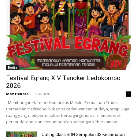
Berita
Festival Egrang XIV Tanoker Ledokombo
2026
Maz Hendro
-
05/08/2026
0
Membangun Harmoni Komunitas Melalui Permainan Tradisi
Permainan tradisional bukan sekadar warisan budaya, tetapi juga
ruang yang mempertemukan berbagai generasi, mempererat
persaudaraan, dan menumbuhkan semangat kebersamaan....
Outing Class SDN Sempolan 03 Kecamatan