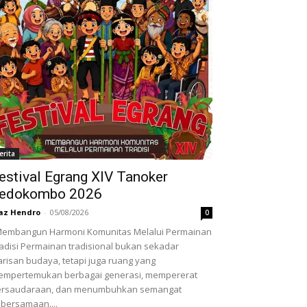
erita
estival Egrang XIV Tanoker
edokombo 2026
az Hendro
-
05/08/2026
0
embangun Harmoni Komunitas Melalui Permainan
adisi Permainan tradisional bukan sekadar
risan budaya, tetapi juga ruang yang
empertemukan berbagai generasi, mempererat
ersaudaraan, dan menumbuhkan semangat
bersamaan....