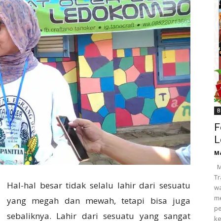
B
F
L
M
M
Tr
Hal-hal besar tidak selalu lahir dari sesuatu
wa
m
yang megah dan mewah, tetapi bisa juga
p
sebaliknya. Lahir dari sesuatu yang sangat
ke