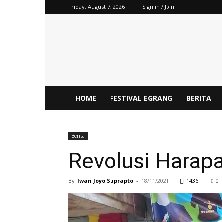
Friday, August 7, 2026
Sign in / Join
Tanoker
Ledokombo
HOME
FESTIVAL EGRANG
BERITA
Berita
Revolusi Harap
By
Iwan Joyo Suprapto
-
18/11/2021
1436
0