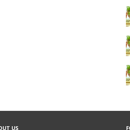
OUT US
F