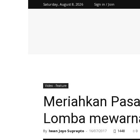
Saturday, August 8, 2026
Sign in / Join
Tanoker
Ledokombo
Video - Feature
Meriahkan Pasa
Lomba mewarn
By
Iwan Joyo Suprapto
-
16/07/2017
1448
0