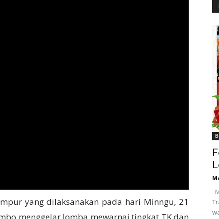
B
F
L
M
M
mpur yang dilaksanakan pada hari Minngu, 21
Tr
wa
ombo menggelar lomba mewarnai tingkat TK dan