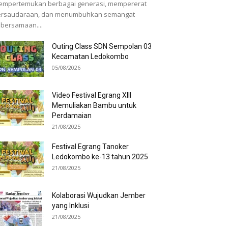
empertemukan berbagai generasi, mempererat
ersaudaraan, dan menumbuhkan semangat
bersamaan....
Outing Class SDN Sempolan 03
Kecamatan Ledokombo
05/08/2026
Video Festival Egrang XIII
Memuliakan Bambu untuk
Perdamaian
21/08/2025
Festival Egrang Tanoker
Ledokombo ke-13 tahun 2025
21/08/2025
Kolaborasi Wujudkan Jember
yang Inklusi
21/08/2025