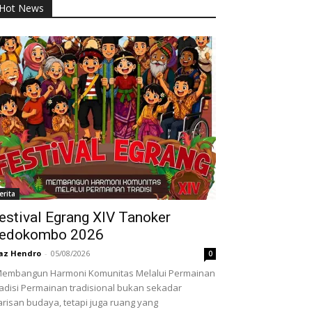
Hot News
erita
estival Egrang XIV Tanoker
edokombo 2026
az Hendro
-
05/08/2026
0
embangun Harmoni Komunitas Melalui Permainan
adisi Permainan tradisional bukan sekadar
risan budaya, tetapi juga ruang yang