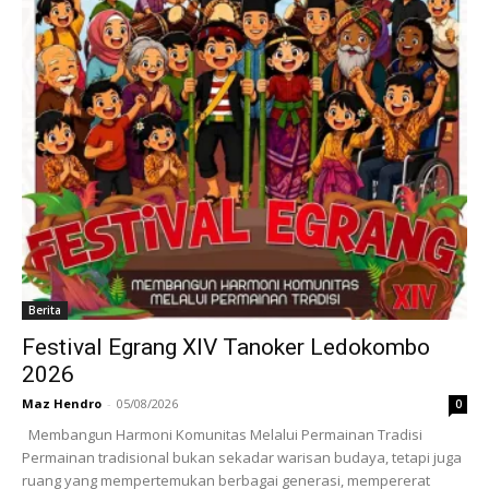
Berita
Festival Egrang XIV Tanoker Ledokombo
2026
Maz Hendro
-
05/08/2026
0
Membangun Harmoni Komunitas Melalui Permainan Tradisi
Permainan tradisional bukan sekadar warisan budaya, tetapi juga
ruang yang mempertemukan berbagai generasi, mempererat