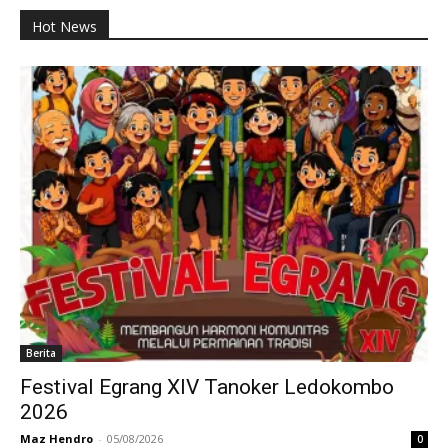
Hot News
Berita
Festival Egrang XIV Tanoker Ledokombo
2026
Maz Hendro
-
05/08/2026
0